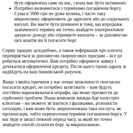
бути оформлена саме на вас, і вона має бути активною;
Потрібно визначитися з термінами погашення боргу.
Сума в 5000 грн не дуже велика, і часто таку
мікропозику оформляють до зарплати або до соціальних
виплат. Ви маєте бути впевнені в тому, що впродовж
зазначеного терміну ви точно знайдете альтернативне
джерело доходу або отримаєте виплати – за допомогою
цих коштів ви й погасите борг.
Сервіс працює цілодобово, а також інформація про клієнта
перевіряється за допомогою скорингових програм – все це
робиться автоматично. Вам потрібно оформити заявку і
дочекатися оформлення кредиту. Після цього гроші одразу ж
надійдуть на ваш банківський рахунок.
Якщо з якоїсь причини у вас немає можливості своєчасно
погасити кредит, не потрібно затягувати – вам будуть
постійно нараховуватися штрафи, що може призвести до
серйозних проблем. Наша компанія завжди йде назустріч
клієнтам – ви можете зв’язатися з фахівцями, розповісти
ситуацію, і вам може бути запропонована така послуга, як
пролонгація, тобто перенесення термінів погашення боргу. У
вас буде в запасі певний період часу, за який ви точно
знайдете спосіб сплатити борг за мікропозикою.