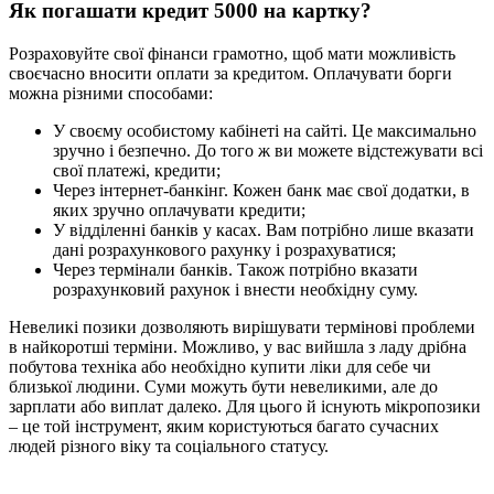
Як погашати кредит 5000 на картку?
Розраховуйте свої фінанси грамотно, щоб мати можливість
своєчасно вносити оплати за кредитом. Оплачувати борги
можна різними способами:
У своєму особистому кабінеті на сайті. Це максимально
зручно і безпечно. До того ж ви можете відстежувати всі
свої платежі, кредити;
Через інтернет-банкінг. Кожен банк має свої додатки, в
яких зручно оплачувати кредити;
У відділенні банків у касах. Вам потрібно лише вказати
дані розрахункового рахунку і розрахуватися;
Через термінали банків. Також потрібно вказати
розрахунковий рахунок і внести необхідну суму.
Невеликі позики дозволяють вирішувати термінові проблеми
в найкоротші терміни. Можливо, у вас вийшла з ладу дрібна
побутова техніка або необхідно купити ліки для себе чи
близької людини. Суми можуть бути невеликими, але до
зарплати або виплат далеко. Для цього й існують мікропозики
– це той інструмент, яким користуються багато сучасних
людей різного віку та соціального статусу.