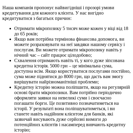
Наша компанія пропонує найвигідніші і прозорі умови
кредитування для кожного клієнта. У нас вигідно
кредитуватися з багатьох причин:
Отримати мікропозику 5 тисяч може кожен у віці від 18
до 65 років;
Якщо вам потрібна термінова фінансова допомога, ви
можете розраховувати на неї завдяки нашому сервісу і
послугам. Ви можете отримати мікропозику навіть у
нічний час – сайт працює цілодобово;
Схвалення отримають навіть ті, у кого дуже зіпсована
кредитна історія. 5000 грн – це мінімальна сума,
доступна всім. Якщо користуватися послугами постійно,
сума може піднятися до 8000 грн, що дасть вам змогу
вирішувати найрізноманітніші проблеми;
Кредитну історію можна поліпшити, якщо на регулярній
основі брати мікропозики. Вам потрібно періодично
оформляти заявки на невеликі суми і своєчасно
погашати борги. Це позитивно позначатиметься на
історії. У результаті вона поліпшуватиметься, і ви
станете навіть надійним клієнтом для банків, які
зазвичай висувають дуже серйозні вимоги до
потенційних клієнтів і насамперед вивчають кредитну
історію;