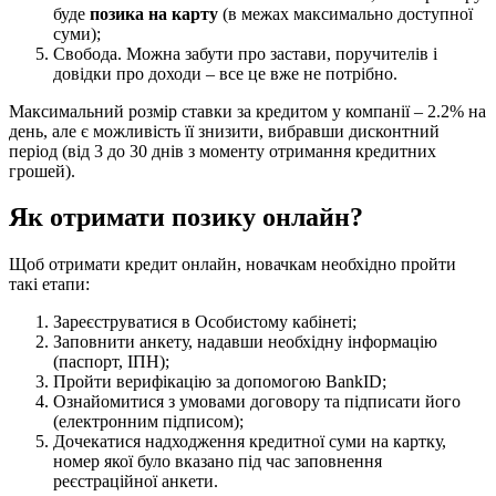
буде
позика на карту
(в межах максимально доступної
суми);
Свобода. Можна забути про застави, поручителів і
довідки про доходи – все це вже не потрібно.
Максимальний розмір ставки за кредитом у компанії – 2.2% на
день, але є можливість її знизити, вибравши дисконтний
період (від 3 до 30 днів з моменту отримання кредитних
грошей).
Як отримати позику онлайн?
Щоб отримати кредит онлайн, новачкам необхідно пройти
такі етапи:
Зареєструватися в Особистому кабінеті;
Заповнити анкету, надавши необхідну інформацію
(паспорт, ІПН);
Пройти верифікацію за допомогою BankID;
Ознайомитися з умовами договору та підписати його
(електронним підписом);
Дочекатися надходження кредитної суми на картку,
номер якої було вказано під час заповнення
реєстраційної анкети.