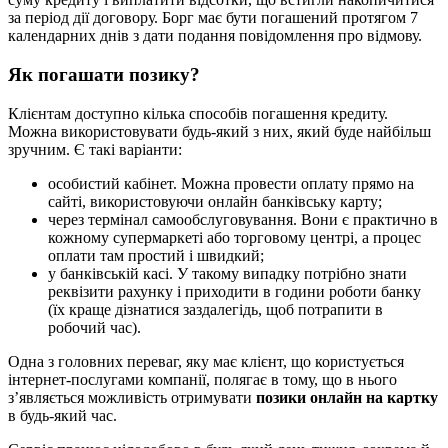
за період дії договору. Борг має бути погашений протягом 7
календарних днів з дати подання повідомлення про відмову.
Як погашати позику?
Клієнтам доступно кілька способів погашення кредиту.
Можна використовувати будь-який з них, який буде найбільш
зручним. Є такі варіанти:
особистий кабінет. Можна провести оплату прямо на
сайті, використовуючи онлайн банківську карту;
через термінал самообслуговування. Вони є практично в
кожному супермаркеті або торговому центрі, а процес
оплати там простий і швидкий;
у банківській касі. У такому випадку потрібно знати
реквізити рахунку і приходити в години роботи банку
(їх краще дізнатися заздалегідь, щоб потрапити в
робочий час).
Одна з головних переваг, яку має клієнт, що користується
інтернет-послугами компанії, полягає в тому, що в нього
з’являється можливість отримувати
позики онлайн на картку
в будь-який час.