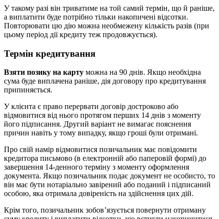
У такому разі він триватиме на той самий термін, що й раніше,
а виплатити буде потрібно тільки накопичені відсотки.
Повторювати цю дію можна необмежену кількість разів (при
цьому період дії кредиту теж продовжується).
Термін кредитування
Взяти позику на карту
можна на 90 днів. Якщо необхідна
сума буде виплачена раніше, дія договору про кредитування
припиняється.
У клієнта є право перервати договір достроково або
відмовитися від нього протягом перших 14 днів з моменту
його підписання. Другий варіант не вимагає пояснення
причин навіть у тому випадку, якщо гроші були отримані.
Про свій намір відмовитися позичальник має повідомити
кредитора письмово (в електронній або паперовій формі) до
завершення 14-денного терміну з моменту оформлення
документа. Якщо позичальник подає документ не особисто, то
він має бути нотаріально завірений або поданий і підписаний
особою, яка отримала довіреність на здійснення цих дій.
Крім того, позичальник зобов’язується повернути отриману
суму кредиту і виплатити відсотки, що встигли накопичитися