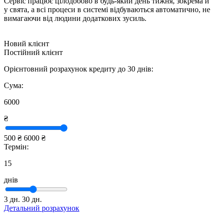
Сервіс працює цілодобово в будь-який день тижня, зокрема й
у свята, а всі процеси в системі відбуваються автоматично, не
вимагаючи від людини додаткових зусиль.
Новий клієнт
Постійний клієнт
Орієнтовний розрахунок кредиту до 30 днів:
Сума:
6000
₴
500 ₴
6000 ₴
Термін:
15
днів
3 дн.
30 дн.
Детальний розрахунок