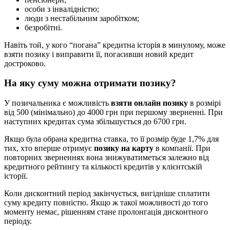
особи з інвалідністю;
люди з нестабільним заробітком;
безробітні.
Навіть той, у кого “погана” кредитна історія в минулому, може
взяти позику і виправити її, погасивши новий кредит
достроково.
На яку суму можна отримати позику?
У позичальника є можливість
взяти онлайн позику
в розмірі
від 500 (мінімально) до 4000 грн при першому зверненні. При
наступних кредитах сума збільшується до 6700 грн.
Якщо була обрана кредитна ставка, то її розмір буде 1,7% для
тих, хто вперше отримує
позику на карту
в компанії. При
повторних зверненнях вона знижуватиметься залежно від
кредитного рейтингу та кількості кредитів у клієнтській
історії.
Коли дисконтний період закінчується, вигідніше сплатити
суму кредиту повністю. Якщо ж такої можливості до того
моменту немає, рішенням стане пролонгація дисконтного
періоду.