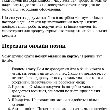
залагоджені всі формальності. Часу весь цей процес займає не
надто багато, до того ж не доведеться стояти в черзі, як це
було б під час офлайн оформлення.
Що стосується документації, то її потрібно мінімум – тільки
паспортні дані, а також ідентифікаційний номер. Ніяких
довідок з місця роботи, поручителів та інших елементів,
характерних для процесу отримання стандартних банківських
кредитів.
Переваги онлайн позик
Чому зручно брати
позику онлайн на картку
? Причин тут
безліч:
Економія часу. Вам не доводиться йти в банк, чекати в
черзі, витрачати на це сили і час. Якщо ви працюєте, то
не потрібно відпрошуватися у начальства – все можна
оформити, перебуваючи на робочому місці;
Простота. Оскільки документів потрібно мало, то і не
доведеться возитися, збираючи по інстанціях всілякі
папери;
Швидкість. На схвалення заявки знадобиться кілька
хвилин;
Автономність. Позичальник сам визначає, якого розміру