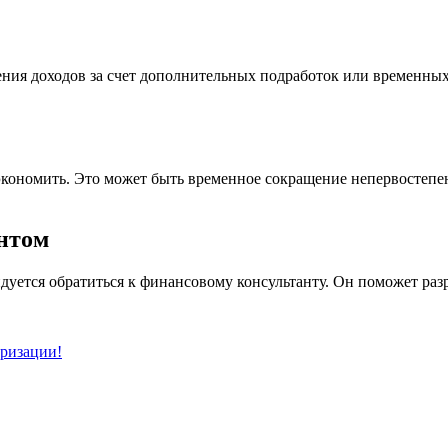
чения доходов за счет дополнительных подработок или временны
кономить. Это может быть временное сокращение непервостепен
нтом
ндуется обратиться к финансовому консультанту. Он поможет ра
уризации!