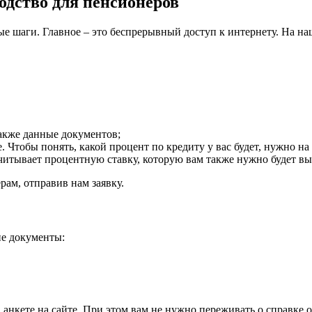
одство для пенсионеров
е шаги. Главное – это беспрерывный доступ к интернету. На на
также данные документов;
 Чтобы понять, какой процент по кредиту у вас будет, нужно на
считывает процентную ставку, которую вам также нужно будет в
рам, отправив нам заявку.
ие документы:
нкете на сайте. При этом вам не нужно переживать о справке о 