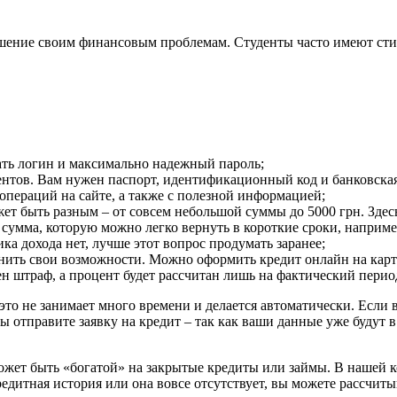
ешение своим финансовым проблемам. Студенты часто имеют стип
ать логин и максимально надежный пароль;
ментов. Вам нужен паспорт, идентификационный код и банковская
пераций на сайте, а также с полезной информацией;
жет быть разным – от совсем небольшой суммы до 5000 грн. Зде
сумма, которую можно легко вернуть в короткие сроки, наприме
ка дохода нет, лучше этот вопрос продумать заранее;
ить свои возможности. Можно оформить кредит онлайн на карту 
ожен штраф, а процент будет рассчитан лишь на фактический пери
это не занимает много времени и делается автоматически. Если в
вы отправите заявку на кредит – так как ваши данные уже будут
 может быть «богатой» на закрытые кредиты или займы. В нашей 
кредитная история или она вовсе отсутствует, вы можете рассчи